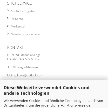
SHOPSERVICE
Als Kunde registrieren
Ihr Konto
Merkzettel
Newsletter abonnieren
KONTAKT
GUKOWE Manuela Seega
Osnabrücker Straße 112
33829 Borgholzhausen
Mail: gukowe@outlook.com
Diese Webseite verwendet Cookies und
Vertrag widerrufen
andere Technologien
Wir verwenden Cookies und ähnliche Technologien, auch von
SICHER EINKAUFEN MIT
Drittanbietern, um die ordentliche Funktionsweise der