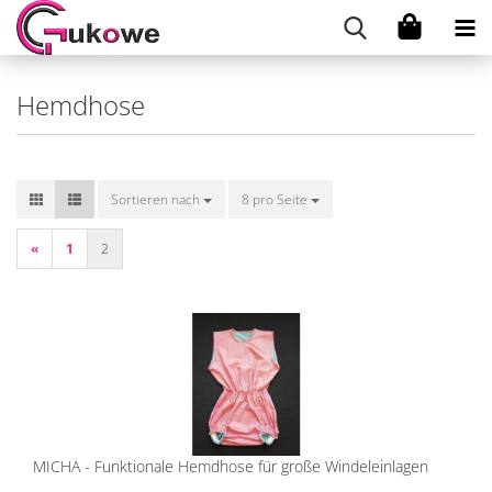
Hemdhose
Sortieren nach
Sortieren nach
8 pro Seite
pro Seite
«
1
2
MICHA - Funktionale Hemdhose für große Windeleinlagen