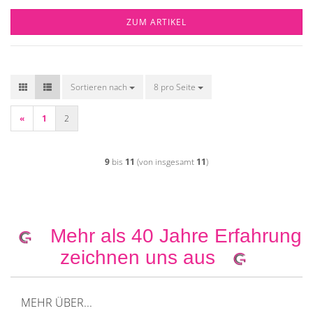
ZUM ARTIKEL
Sortieren nach
Sortieren nach
8 pro Seite
pro Seite
«
1
2
9
bis
11
(von insgesamt
11
)
Mehr als 40 Jahre Erfahrung
zeichnen uns aus
MEHR ÜBER...