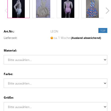
TOP
Art.Nr.:
LEON
Lieferzeit:
ca. 1 Woche
(Ausland abweichend)
Material:
Farbe:
Größe: