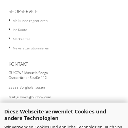
SHOPSERVICE
Als Kunde registrieren
Ihr Konto
Merkzettel
Newsletter abonnieren
KONTAKT
GUKOWE Manuela Seega
Osnabrücker Straße 112
33829 Borgholzhausen
Mail: gukowe@outlook.com
Diese Webseite verwendet Cookies und
Vertrag widerrufen
andere Technologien
Wir verwenden Cookies und ähnliche Technologien, auch von