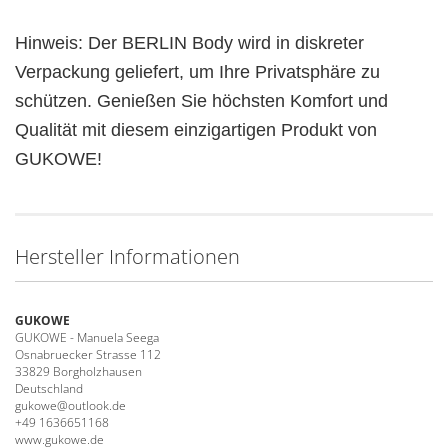
Hinweis: Der BERLIN Body wird in diskreter
Verpackung geliefert, um Ihre Privatsphäre zu
schützen. Genießen Sie höchsten Komfort und
Qualität mit diesem einzigartigen Produkt von
GUKOWE!
Hersteller Informationen
GUKOWE
GUKOWE - Manuela Seega
Osnabruecker Strasse 112
33829 Borgholzhausen
Deutschland
gukowe@outlook.de
+49 1636651168
www.gukowe.de